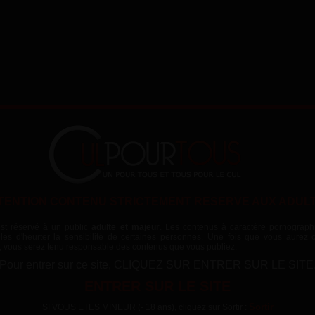
se bouffent les seins et le chatte au soleil
Description
Régalez-vous avec cette vidé
trio de gouines est vraiment 
la chatte et les seins dans 
indiscret, elles vont adonn
TENTION CONTENU STRICTEMENT RESERVE AUX ADUL
couchent à même les pierres
faire brouter ou goder la c
heure de gloire pour se fair
pendant cette baise lesbienne 
est réservé à un public
adulte et majeur
. Les contenus à caractère pornograph
bles d'heurter la sensibilité de certaines personnes. Une fois que vous aurez c
Date
vous serez tenu responsable des contenus que vous publiez.
er because the server or network failed or
dimanche 27 avril 2014
mat is not supported:
Pour entrer sur ce site, CLIQUEZ SUR ENTRER SUR LE SITE
com/clips/mf003288_1/tube5hard.mp4
Catégorie
ENTRER SUR LE SITE
Lesbienne
Vues
Sortir
SI VOUS ETES MINEUR (- 18 ans), cliquez sur Sortir :