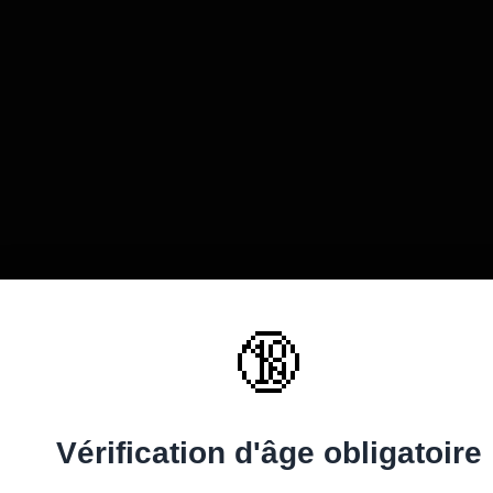
une et mature se
Filles se dilatent la chatte
Deux salopes bi 
 chatte au ...
avec un ...
gouinent avant de se .
sionnée 34 fois
Elle à été visionnée 29 fois
Elle à été visionnée 47 fo
0
- 4
+ 13
- 2
+ 13
🔞
Vérification d'âge obligatoire
nal brutale et très
Fist-funcking torride pour
Sodomie et éjacul