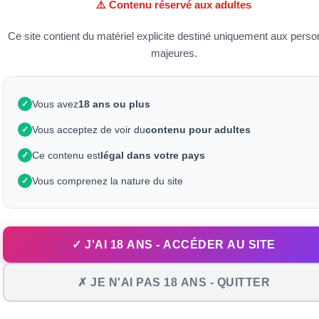
⚠️ Contenu réservé aux adultes
ns la ...
une lesbienne ...
faciale pour cette ...
sionnée 38 fois
Elle à été visionnée 29 fois
Elle à été visionnée 31 fo
Ce site contient du matériel explicite destiné uniquement aux pers
9
- 10
+ 10
- 2
+ 14
majeures.
t © 2009 - 2026 | CULPOURTOUS.COM ® - Ce site web est étiqueté RTA pour protéger les
Vous avez
18 ans ou plus
✓
Vous acceptez de voir du
contenu pour adultes
✓
Ce contenu est
légal dans votre pays
✓
Vous comprenez la nature du site
✓
✓ J'AI 18 ANS - ACCÉDER AU SITE
✗ JE N'AI PAS 18 ANS - QUITTER