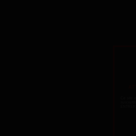
Trois sirènes suceuses de chatte 
AT
Ce site 
suscepti
ENTRER, 
The video could not be loaded, eith
because the for
https://videos.lafranceapoil.