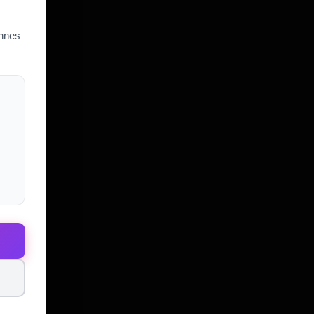
une rousse bien ...
is
Elle à été visionnée 37 fois
onnes
- 1
+ 9
- 4
 mineurs.
SUIVEZ-NOUS SUR