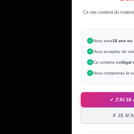
Ce site contient du matéri
Vous avez
18 ans ou
✓
Vous acceptez de voi
✓
Ce contenu est
légal
✓
Vous comprenez la na
✓
✓ J'AI 1
✗ JE N'A