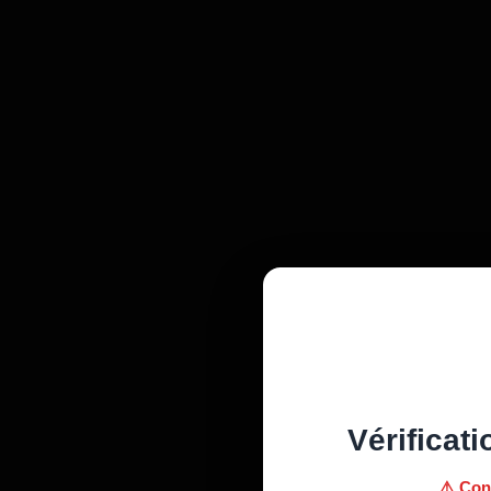
Vérificati
⚠️ Con