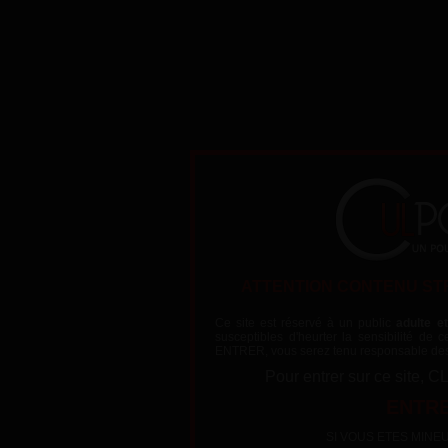
Personne fait d’aussi bonnes gorges profondes que cette
ATTENTION CONTENU ST
Ce site est réservé à un public
adulte e
susceptibles d'heurter la sensibilité de
ENTRER, vous serez tenu responsable des
The video could not be loaded, either because the server or netw
Pour entrer sur ce sit
because the format is not supported:
https://videos.lafranceapoil.com/clips/mf003535_1/tube5h
ENTRE
SI VOUS ETES MINEUR (