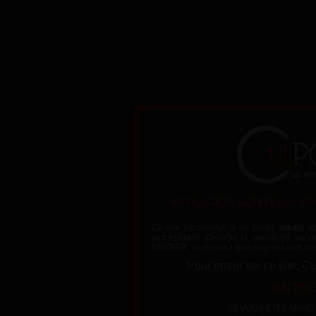
Une blonde très cochonne me prouve une fois de plus que 
ATTENTION CONTENU ST
Ce site est réservé à un public
adulte e
susceptibles d'heurter la sensibilité de
ENTRER, vous serez tenu responsable des
The video could not be loaded, either because the server or netw
Pour entrer sur ce sit
because the format is not supported:
https://videos.lafranceapoil.com/clips/mf006418_3/tube5h
ENTRE
SI VOUS ETES MINEUR (