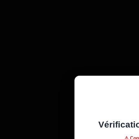
Vérificati
⚠️ Con