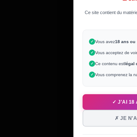
Ce site contient du matéri
Vous avez
18 ans ou
✓
Vous acceptez de voi
✓
Ce contenu est
légal
✓
Vous comprenez la na
✓
✓ J'AI 1
✗ JE N'A