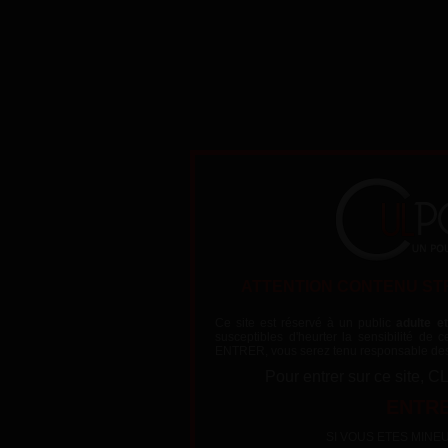
Un trio en salle de classe
ATTENTION CONTENU ST
Ce site est réservé à un public
adulte e
susceptibles d'heurter la sensibilité de
ENTRER, vous serez tenu responsable des
The video could not be loaded, either because the server or netw
Pour entrer sur ce sit
because the format is not supported:
https://videos.lafranceapoil.com/clips/MF200032_1/tube5h
ENTRE
SI VOUS ETES MINEUR (