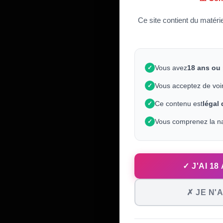
Ce site contient du matéri
Vous avez
18 ans ou
✓
Vous acceptez de voi
✓
Ce contenu est
légal
✓
Vous comprenez la na
✓
✓ J'AI 1
✗ JE N'A