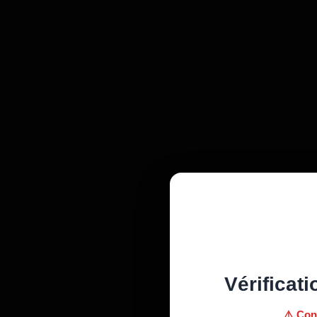
Vérificati
⚠️ Con