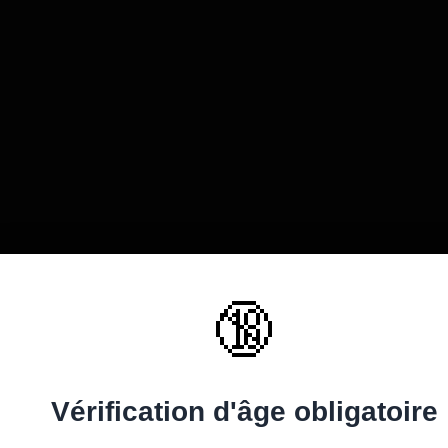
 brune soumise
Une vielle dominatrice
Lilou la jeune so
ns les ...
refait l’éducation ...
quartier
sionnée 36 fois
Elle à été visionnée 31 fois
Elle à été visionnée 43 fo
- 6
+ 17
- 4
+ 10
🔞
Vérification d'âge obligatoire
tte très généreuse
Baise anal brutale et très
Black très gour