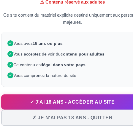
⚠️ Contenu réservé aux adultes
dans ...
sauvage dans la ...
prise en sandwich par 
sionnée 29 fois
Elle à été visionnée 38 fois
Elle à été visionnée 48 fo
Ce site contient du matériel explicite destiné uniquement aux pers
- 3
+ 39
- 10
+ 63
majeures.
t © 2009 - 2026 | CULPOURTOUS.COM ® - Ce site web est étiqueté RTA pour protéger les
Vous avez
18 ans ou plus
✓
Vous acceptez de voir du
contenu pour adultes
✓
Ce contenu est
légal dans votre pays
✓
Vous comprenez la nature du site
✓
✓ J'AI 18 ANS - ACCÉDER AU SITE
✗ JE N'AI PAS 18 ANS - QUITTER