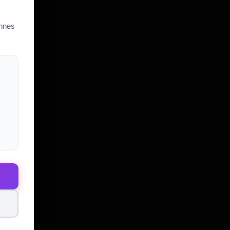
...
pisser dessus avant de ...
is
Elle à été visionnée 32 fois
onnes
- 19
+ 11
- 2
 mineurs.
SUIVEZ-NOUS SUR