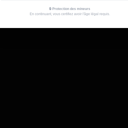
🔒 Protection des mineurs
En continuant, vous certifiez avoir l'âge légal requis.