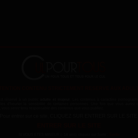
unir l'adultère de cette salope
Description
Cette femme au foyer a une f
mari. Le jour d'après elle se
Peut-être que toute cette so
moyen pour elle de soulager 
TENTION CONTENU STRICTEMENT RESERVE AUX ADUL
chez ce dernier, les coups d
grave les lèvres buccales, le
va subir pour une fois encore
est réservé à un public
adulte et majeur
. Les contenus à caractère pornograph
Date
bles d'heurter la sensibilité de certaines personnes. Une fois que vous aurez c
vous serez tenu responsable des contenus que vous publiez.
er because the server or network failed or
jeudi 29 mai 2014
mat is not supported:
Catégorie
Pour entrer sur ce site, CLIQUEZ SUR ENTRER SUR LE SITE
com/clips/MF006526_1/tube5hard.mp4
Sado maso
ENTRER SUR LE SITE
Vues
Sortir
SI VOUS ETES MINEUR (- 18 ans), cliquez sur Sortir :
34