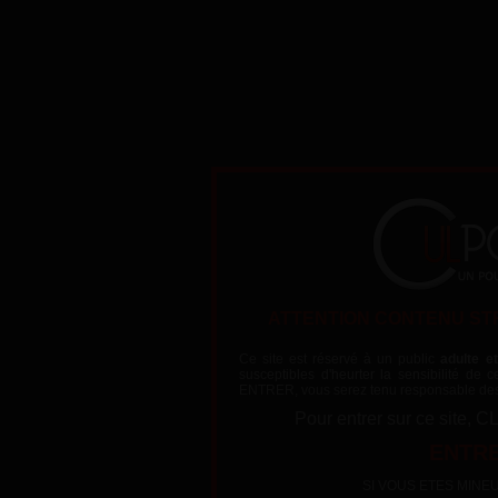
Même dans la rue, Gaelia ne peut s'empêcher de sucer et b
ATTENTION CONTENU ST
Ce site est réservé à un public
adulte e
susceptibles d'heurter la sensibilité de
ENTRER, vous serez tenu responsable des
The video could not be loaded, either because the server or netw
Pour entrer sur ce sit
because the format is not supported:
https://videos.lafranceapoil.com/clips/MF200096_1/tube5h
ENTRE
SI VOUS ETES MINEUR (