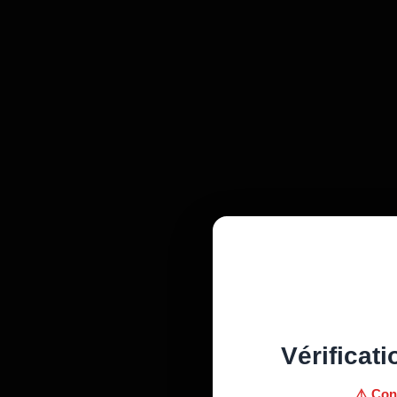
Vérificati
⚠️ Con