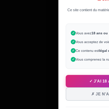
Ce site contient du matéri
Vous avez
18 ans ou
✓
Vous acceptez de voi
✓
Ce contenu est
légal
✓
Vous comprenez la na
✓
✓ J'AI 1
✗ JE N'A